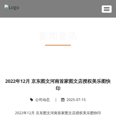
T
o
g
g
l
新闻资讯
e
n
a
v
当前位置：
首页
>>
新闻资讯
>>
公司动态
i
g
a
t
i
2022年12月 京东图文河南首家图文店授权美乐图快
o
n
印
公司动态
|
2025-07-15
2022年12月 京东图文河南首家图文店授权美乐图快印